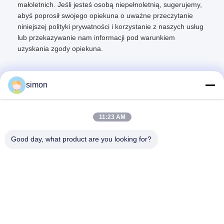
małoletnich. Jeśli jesteś osobą niepełnoletnią, sugerujemy,
abyś poprosił swojego opiekuna o uważne przeczytanie
niniejszej polityki prywatności i korzystanie z naszych usług
lub przekazywanie nam informacji pod warunkiem
uzyskania zgody opiekuna.
simon
Szybki kontakt
11:23 AM
Good day, what product are you looking for?
Adres
Nr 11, Lingwu Industrial Road, Guanlan Street, Longhua
District, Shenzhen
Tel.
86-13242038857
Wiadomość elektroniczna