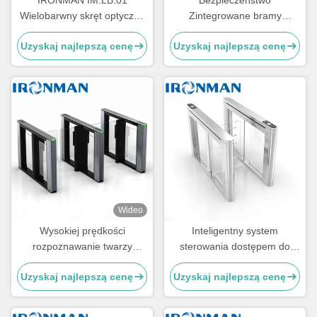
IRONMAN IM.LB.01
Bezpieczeństwo
Wielobarwny skręt optyczny
Zintegrowane bramy
do bramy prędkościowej do
prędkości kompleksowe
Uzyskaj najlepszą cenę
Uzyskaj najlepszą cenę
kontroli dostępu do budynku
zarządzanie dostępem
Wideo
Wysokiej prędkości
Inteligentny system
rozpoznawanie twarzy
sterowania dostępem do
szybkie bramy zwrotnik z
skrzyni obrotowej bramy
Uzyskaj najlepszą cenę
Uzyskaj najlepszą cenę
anty-zakłócenia dla
prędkości z czujnikiem
budynków biurowych
wykrywania podczerwieni