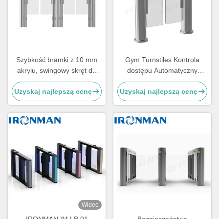
Szybkość bramki z 10 mm
Gym Turnstiles Kontrola
akrylu, swingowy skręt do
dostępu Automatyczny
szpitali / hoteli
kołowrót systemu z
Uzyskaj najlepszą cenę
Uzyskaj najlepszą cenę
podwójną identyfikacją
Wideo