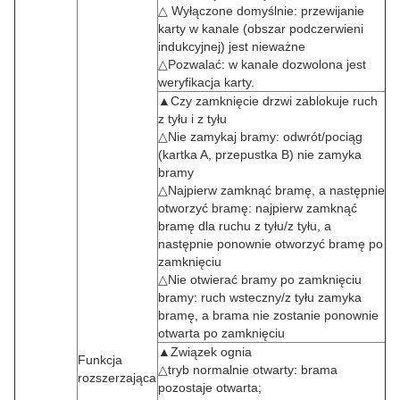
△ Wyłączone domyślnie: przewijanie
karty w kanale (obszar podczerwieni
indukcyjnej) jest nieważne
△Pozwalać: w kanale dozwolona jest
weryfikacja karty.
▲Czy zamknięcie drzwi zablokuje ruch
z tyłu i z tyłu
△Nie zamykaj bramy: odwrót/pociąg
(kartka A, przepustka B) nie zamyka
bramy
△Najpierw zamknąć bramę, a następnie
otworzyć bramę: najpierw zamknąć
bramę dla ruchu z tyłu/z tyłu, a
następnie ponownie otworzyć bramę po
zamknięciu
△Nie otwierać bramy po zamknięciu
bramy: ruch wsteczny/z tyłu zamyka
bramę, a brama nie zostanie ponownie
otwarta po zamknięciu
▲Związek ognia
Funkcja
△tryb normalnie otwarty: brama
rozszerzająca
pozostaje otwarta;