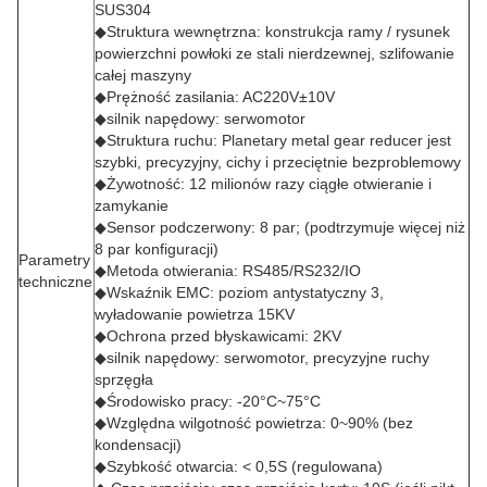
SUS304
◆Struktura wewnętrzna: konstrukcja ramy / rysunek
powierzchni powłoki ze stali nierdzewnej, szlifowanie
całej maszyny
◆Prężność zasilania: AC220V±10V
◆silnik napędowy: serwomotor
◆Struktura ruchu: Planetary metal gear reducer jest
szybki, precyzyjny, cichy i przeciętnie bezproblemowy
◆Żywotność: 12 milionów razy ciągłe otwieranie i
zamykanie
◆Sensor podczerwony: 8 par; (podtrzymuje więcej niż
8 par konfiguracji)
Parametry
◆Metoda otwierania: RS485/RS232/IO
techniczne
◆Wskaźnik EMC: poziom antystatyczny 3,
wyładowanie powietrza 15KV
◆Ochrona przed błyskawicami: 2KV
◆silnik napędowy: serwomotor, precyzyjne ruchy
sprzęgła
◆Środowisko pracy: -20°C~75°C
◆Względna wilgotność powietrza: 0~90% (bez
kondensacji)
◆Szybkość otwarcia: < 0,5S (regulowana)