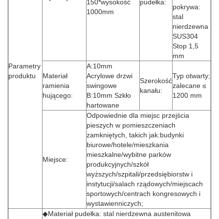
150*wysokość
pudełka:
pokrywa:
1000mm
stal
nierdzewna
SUS304
Stop 1,5
mm
Parametry
A:10mm
produktu
Materiał
Acrylowe drzwi
Typ otwarty;
Szerokość
ramienia
swingowe
zalecane ≤
kanału:
hującego:
B:10mm Szkło
1200 mm
hartowane
Odpowiednie dla miejsc przejścia
pieszych w pomieszczeniach
zamkniętych, takich jak:budynki
biurowe/hotele/mieszkania
mieszkalne/wybitne parków
Miejsce:
produkcyjnych/szkół
wyższych/szpitali/przedsiębiorstw i
instytucji/salach rządowych/miejscach
sportowych/centrach kongresowych i
wystawienniczych;
◆Materiał pudełka: stal nierdzewna austenitowa