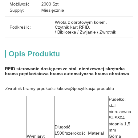
Możliwość
2000 Szt 
Supply:
Miesięcznie
Wrota z obrotowym kołem
, 
Podkreślić:
Czytnik kart RFID
, 
/ Biblioteka / Zwijanie / Zwrotnik
Opis Produktu
RFID sterowanie dostępem ze stali nierdzewnej skrętarka
brama prędkościowa brama automatyczna brama obrotowa
Zwrotnik bramy prędkości łukowej
Specyfikacja produktu
Pudełko:
stal
nierdzewna
SUS304
stopnia 1,5
Długość
mm
1500*szerokość
Materiał
Wymiary:
Górna