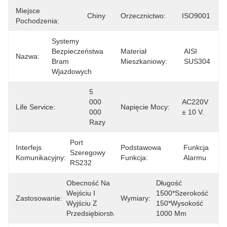
Miejsce
Chiny
Orzecznictwo:
ISO9001
Pochodzenia:
Systemy 
Bezpieczeństwa 
Materiał
AISI 
Nazwa:
Bram 
Mieszkaniowy:
SUS304
Wjazdowych
5 
000 
AC220V 
Life Service:
Napięcie Mocy:
000 
± 10 V.
Razy
Port 
Interfejs
Podstawowa
Funkcja 
Szeregowy 
Komunikacyjny:
Funkcja:
Alarmu
RS232
Obecność Na 
Długość 
Wejściu I 
1500*Szerokość 
Zastosowanie:
Wymiary:
Wyjściu Z 
150*Wysokość 
Przedsiębiorstwa
1000 Mm