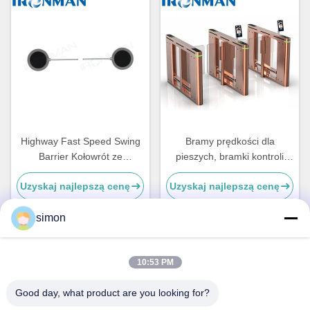
Highway Fast Speed ​​Swing
Bramy prędkości dla
Barrier Kołowrót ze
pieszych, bramki kontroli
wskaźnikiem kierunku
bezpieczeństwa dla szpitali
Uzyskaj najlepszą cenę
Uzyskaj najlepszą cenę
simon
Szybki kontakt
10:53 PM
Good day, what product are you looking for?
Adres