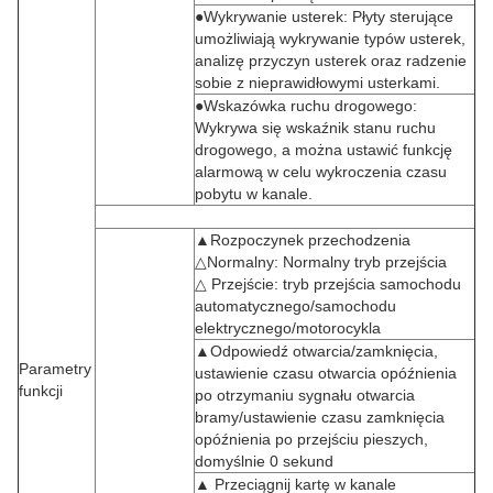
●Wykrywanie usterek: Płyty sterujące
umożliwiają wykrywanie typów usterek,
analizę przyczyn usterek oraz radzenie
sobie z nieprawidłowymi usterkami.
●Wskazówka ruchu drogowego:
Wykrywa się wskaźnik stanu ruchu
drogowego, a można ustawić funkcję
alarmową w celu wykroczenia czasu
pobytu w kanale.
▲Rozpoczynek przechodzenia
△Normalny: Normalny tryb przejścia
△ Przejście: tryb przejścia samochodu
automatycznego/samochodu
elektrycznego/motorocykla
▲Odpowiedź otwarcia/zamknięcia,
Parametry
ustawienie czasu otwarcia opóźnienia
funkcji
po otrzymaniu sygnału otwarcia
bramy/ustawienie czasu zamknięcia
opóźnienia po przejściu pieszych,
domyślnie 0 sekund
▲ Przeciągnij kartę w kanale