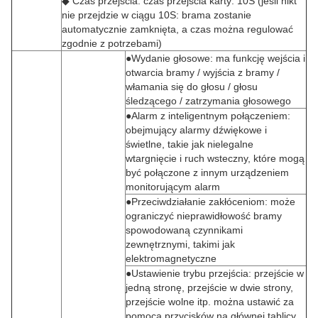
◆ Czas przejścia: czas przejścia karty: 10S (jeśli nikt
nie przejdzie w ciągu 10S: brama zostanie
automatycznie zamknięta, a czas można regulować
zgodnie z potrzebami)
●Wydanie głosowe: ma funkcję wejścia i
otwarcia bramy / wyjścia z bramy /
włamania się do głosu / głosu
śledzącego / zatrzymania głosowego
●Alarm z inteligentnym połączeniem:
obejmujący alarmy dźwiękowe i
świetlne, takie jak nielegalne
wtargnięcie i ruch wsteczny, które mogą
być połączone z innym urządzeniem
monitorującym alarm
●Przeciwdziałanie zakłóceniom: może
ograniczyć nieprawidłowość bramy
spowodowaną czynnikami
zewnętrznymi, takimi jak
elektromagnetyczne
●Ustawienie trybu przejścia: przejście w
jedną stronę, przejście w dwie strony,
przejście wolne itp. można ustawić za
pomocą przycisków na głównej tablicy