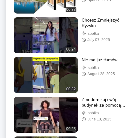
April 28, 2025
00:33
Chcesz Zmniejszyć
Ryzyko
Bezpieczeństwa?
spółka
Zobacz, Jak Nasza
July 07, 2025
Brama Zmienia Dostęp!
00:24
Nie ma już tłumów!
spółka
August 28, 2025
00:32
Zmodernizuj swój
budynek za pomocą
tych zaawansowanych
spółka
technologicznie
June 13, 2025
zwrotników
00:23