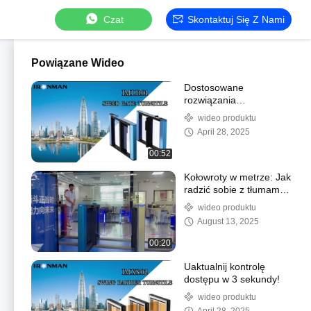
Czat
Skontaktuj Się Z Nami
Powiązane Wideo
Dostosowane
rozwiązania
zwrotnikowe:
wideo produktu
dostosować kontrolę
April 28, 2025
dostępu!
00:52
Kołowroty w metrze: Jak
radzić sobie z tłumami
w godzinach szczytu
wideo produktu
bez opóźnień
August 13, 2025
00:20
Uaktualnij kontrolę
dostępu w 3 sekundy!
wideo produktu