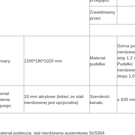
przeglądu:
Zrewidowany
przez:
Górna po
nierdze
Materiał
stóp 1,2
miary:
1200*180*1020 mm
pudełka:
Pudełko: 
nierdzew
stopy 1,
eriał
10 mm akrylowe (łokieć ze stali
Szerokość
ienia
≤ 830 m
nierdzewnej jest opcjonalna)
kanału:
ącego:
teriał podwozia: stal nierdzewna austenitowa SUS304