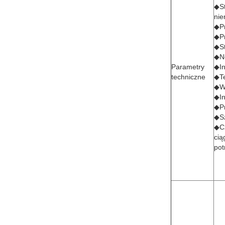
◆St
nie
◆P
◆Pr
◆St
◆No
Parametry
◆In
techniczne
◆Te
◆Wz
◆In
◆Pr
◆Sz
◆Cz
cią
pot