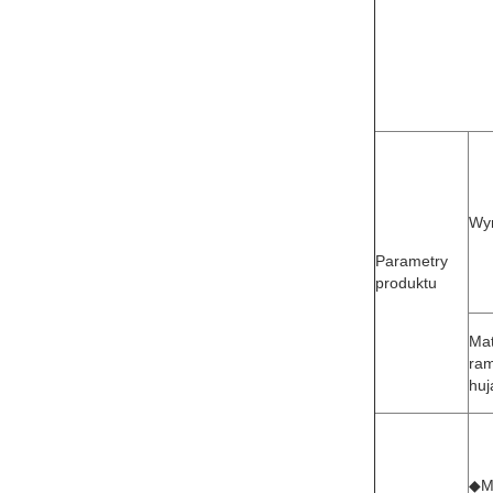
Wy
Parametry
produktu
Mat
ram
huj
◆Ma