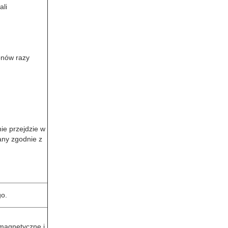
ali
onów razy
nie przejdzie w
any zgodnie z
go.
magnetyczne i