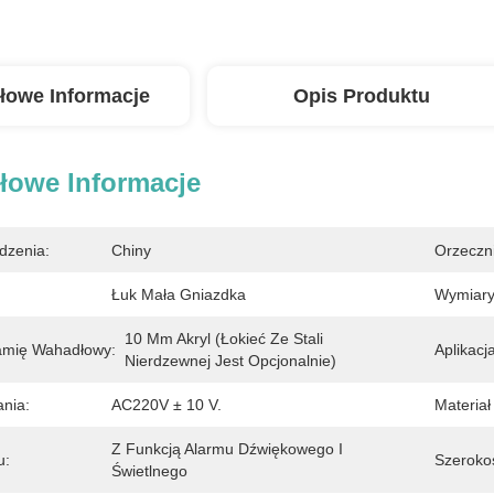
łowe Informacje
Opis Produktu
łowe Informacje
dzenia:
Chiny
Orzeczn
Łuk Mała Gniazdka
Wymiary
10 Mm Akryl (łokieć Ze Stali 
amię Wahadłowy:
Aplikacja
Nierdzewnej Jest Opcjonalnie)
ania:
AC220V ± 10 V.
Materiał
Z Funkcją Alarmu Dźwiękowego I 
u:
Szeroko
Świetlnego