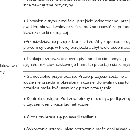
inne zewnętrzne przyczyny.
● Ustawienie trybu przejścia: przejście jednostronne, przej
dwukierunkowe i wolny przejście można ustawić za pomo
klawiszy deski sterującej.
●Przeciwdziałanie przejeżdżaniu z tyłu: Aby zapobiec niez
prawem sytuacji, w której przejeżdża zbyt wiele osób nara
● Funkcja przeciwzaciskowa: gdy hamulce się zamyka, po
sygnału przeciwzaciskowego hamulce przestaje się zamyk
dstawowe
kcje
● Samodzielne przywracanie. Prawo przejścia zostanie anu
ludzie nie przejdą w określonym czasie, domyślny czas to 
przejścia może być ustawiony przez przełącznik.
● Kontrola dostępu: Port zewnętrzny może być podłączon
urządzeń identyfikacji biometrycznej.
● Wrota otwierają się po awarii zasilania.
●Wykrywanie usterek: płyta sterowania może obsługiwać 