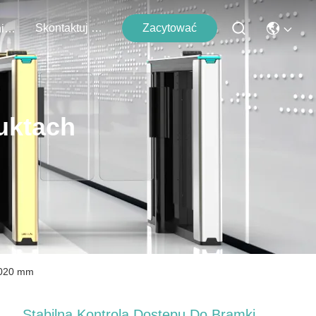
Skontaktuj Się Z Nami
Zacytować
Wydarzenia
uktach
 1020 mm
Stabilna Kontrola Dostępu Do Bramki