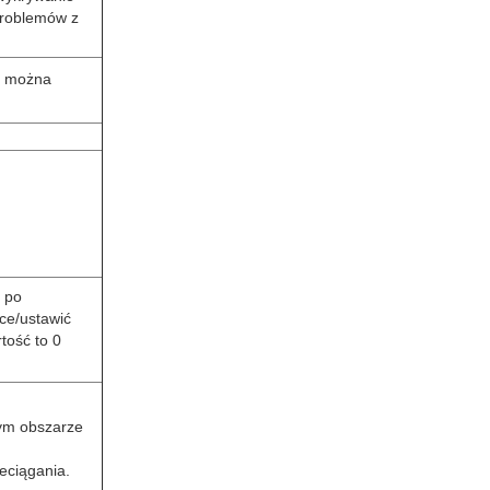
problemów z
; można
 po
ce/ustawić
tość to 0
nym obszarze
eciągania.