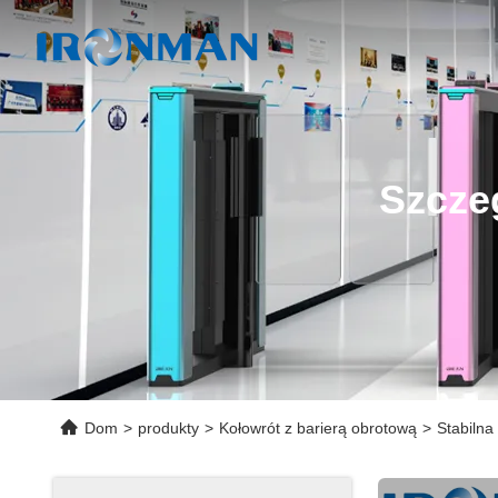
Szcze
Dom
>
produkty
>
Kołowrót z barierą obrotową
>
Stabilna