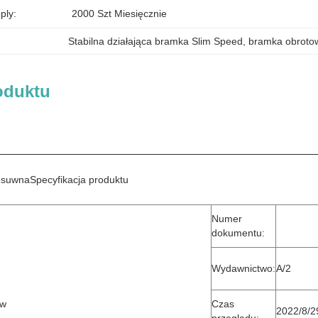
ply:
2000 Szt Miesięcznie
Stabilna działająca bramka Slim Speed
, 
bramka obrotow
oduktu
esuwna
Specyfikacja produktu
Numer
dokumentu:
Wydawnictwo:
A/2
ów
Czas
2022/8/2