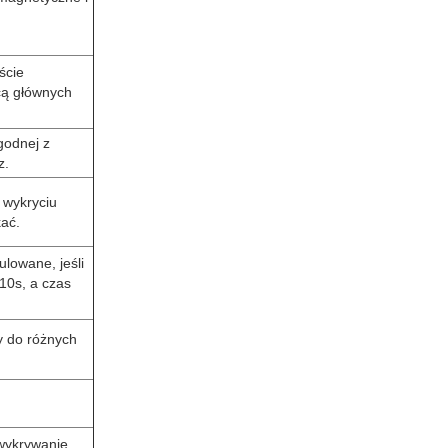
ście
cą głównych
godnej z
z.
 wykryciu
ać.
lowane, jeśli
10s, a czas
y do różnych
wykrywanie