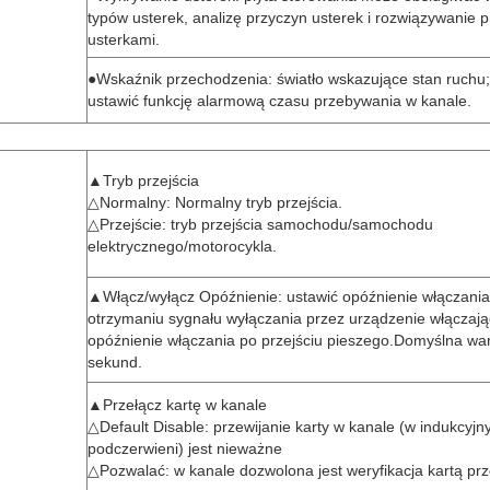
typów usterek, analizę przyczyn usterek i rozwiązywanie 
usterkami.
●Wskaźnik przechodzenia: światło wskazujące stan ruchu
ustawić funkcję alarmową czasu przebywania w kanale.
▲Tryb przejścia
△Normalny: Normalny tryb przejścia.
△Przejście: tryb przejścia samochodu/samochodu
elektrycznego/motorocykla.
▲Włącz/wyłącz Opóźnienie: ustawić opóźnienie włączania
otrzymaniu sygnału wyłączania przez urządzenie włączają
opóźnienie włączania po przejściu pieszego.Domyślna war
sekund.
▲Przełącz kartę w kanale
△Default Disable: przewijanie karty w kanale (w indukcyj
podczerwieni) jest nieważne
△Pozwalać: w kanale dozwolona jest weryfikacja kartą prz