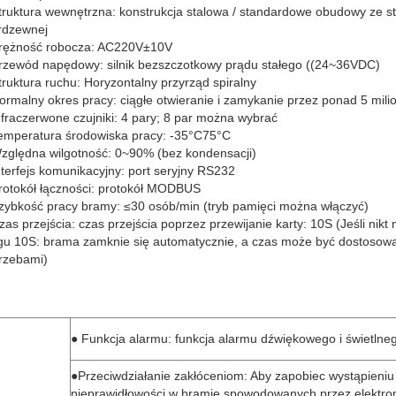
ruktura wewnętrzna: konstrukcja stalowa / standardowe obudowy ze st
rdzewnej
rężność robocza: AC220V±10V
zewód napędowy: silnik bezszczotkowy prądu stałego ((24~36VDC)
ruktura ruchu: Horyzontalny przyrząd spiralny
rmalny okres pracy: ciągłe otwieranie i zamykanie przez ponad 5 mili
fraczerwone czujniki: 4 pary; 8 par można wybrać
mperatura środowiska pracy: -35°C75°C
ględna wilgotność: 0~90% (bez kondensacji)
terfejs komunikacyjny: port seryjny RS232
otokół łączności: protokół MODBUS
ybkość pracy bramy: ≤30 osób/min (tryb pamięci można włączyć)
as przejścia: czas przejścia poprzez przewijanie karty: 10S (Jeśli nikt 
gu 10S: brama zamknie się automatycznie, a czas może być dostosow
rzebami)
● Funkcja alarmu: funkcja alarmu dźwiękowego i świetlne
●Przeciwdziałanie zakłóceniom: Aby zapobiec wystąpieniu
nieprawidłowości w bramie spowodowanych przez elektro