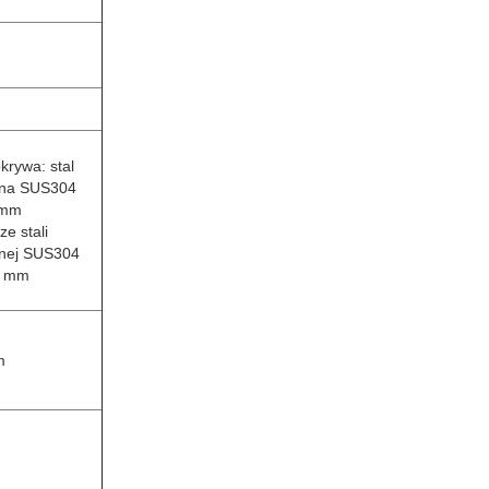
krywa: stal
wna SUS304
 mm
ze stali
nej SUS304
0 mm
m