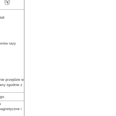
ali
ionów razy
nie przejdzie w
any zgodnie z
ego.
u
magnetyczne i