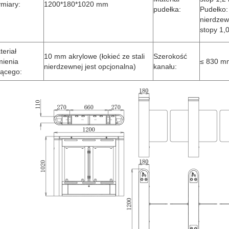
miary:
1200*180*1020 mm
pudełka:
Pudełko: 
nierdze
stopy 1
teriał
10 mm akrylowe (łokieć ze stali
Szerokość
mienia
≤ 830 m
nierdzewnej jest opcjonalna)
kanału:
jącego: