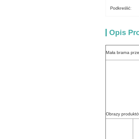
Podkreślić:
Opis Pr
Mała brama prz
Obrazy produkt