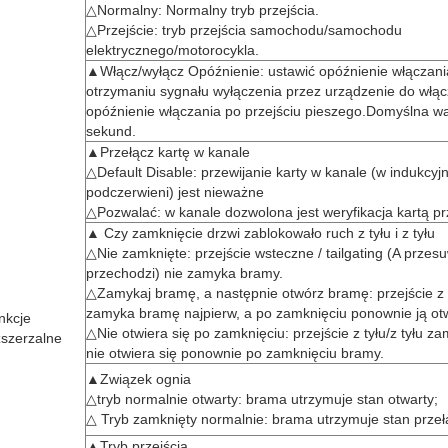
△Normalny: Normalny tryb przejścia.
△Przejście: tryb przejścia samochodu/samochodu
elektrycznego/motorocykla.
▲Włącz/wyłącz Opóźnienie: ustawić opóźnienie włączani
otrzymaniu sygnału wyłączenia przez urządzenie do włąc
opóźnienie włączania po przejściu pieszego.Domyślna wa
sekund.
▲Przełącz kartę w kanale
△Default Disable: przewijanie karty w kanale (w indukcy
podczerwieni) jest nieważne
△Pozwalać: w kanale dozwolona jest weryfikacja kartą pr
▲ Czy zamknięcie drzwi zablokowało ruch z tyłu i z tyłu
△Nie zamknięte: przejście wsteczne / tailgating (A przes
przechodzi) nie zamyka bramy.
△Zamykaj bramę, a następnie otwórz bramę: przejście z t
zamyka bramę najpierw, a po zamknięciu ponownie ją otw
nkcje
△Nie otwiera się po zamknięciu: przejście z tyłu/z tyłu z
zszerzalne
nie otwiera się ponownie po zamknięciu bramy.
▲Związek ognia
△tryb normalnie otwarty: brama utrzymuje stan otwarty;
△ Tryb zamknięty normalnie: brama utrzymuje stan przeł
▲Tryb przejścia