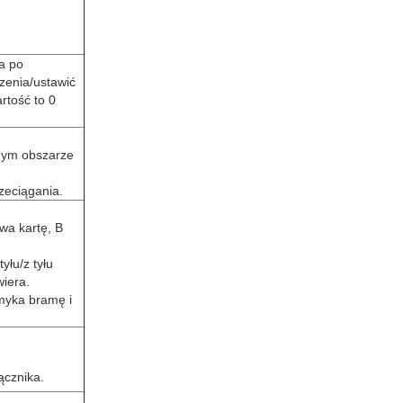
a po
zenia/ustawić
rtość to 0
jnym obszarze
zeciągania.
uwa kartę, B
yłu/z tyłu
iera.
amyka bramę i
ącznika.