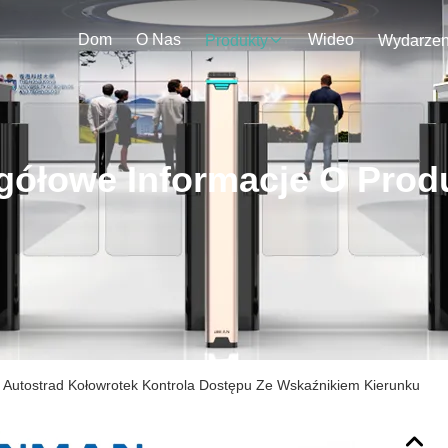
Dom
O Nas
Wideo
Produkty
gółowe Informacje O Prod
 Autostrad Kołowrotek Kontrola Dostępu Ze Wskaźnikiem Kierunku