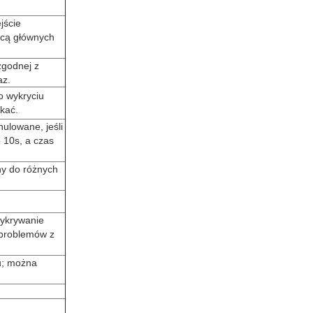
jście
ocą głównych
zgodnej z
az.
o wykryciu
kać.
ulowane, jeśli
 10s, a czas
ny do różnych
wykrywanie
 problemów z
u; można