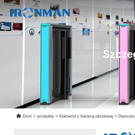
Szcze
Dom
>
produkty
>
Kołowrót z barierą obrotową
>
Dworzec