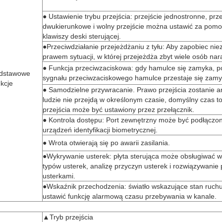
● Ustawienie trybu przejścia: przejście jednostronne, prze
dwukierunkowe i wolny przejście można ustawić za pom
klawiszy deski sterującej.
●Przeciwdziałanie przejeżdżaniu z tyłu: Aby zapobiec nie
prawem sytuacji, w której przejeżdża zbyt wiele osób nar
● Funkcja przeciwzaciskowa: gdy hamulce się zamyka, p
dstawowe
sygnału przeciwzaciskowego hamulce przestaje się zamy
nkcje
● Samodzielne przywracanie. Prawo przejścia zostanie an
ludzie nie przejdą w określonym czasie, domyślny czas to
przejścia może być ustawiony przez przełącznik.
● Kontrola dostępu: Port zewnętrzny może być podłączo
urządzeń identyfikacji biometrycznej.
● Wrota otwierają się po awarii zasilania.
●Wykrywanie usterek: płyta sterująca może obsługiwać 
typów usterek, analizę przyczyn usterek i rozwiązywanie
usterkami.
●Wskaźnik przechodzenia: światło wskazujące stan ruch
ustawić funkcję alarmową czasu przebywania w kanale.
▲Tryb przejścia