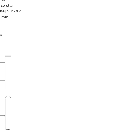
ze stali
wnej SUS304
,0 mm
m