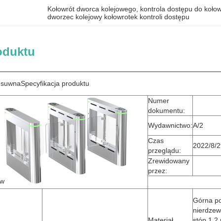
Kołowrót dworca kolejowego
, 
kontrola dostępu do koło
dworzec kolejowy kołowrotek kontroli dostępu
oduktu
esuwna
Specyfikacja produktu
Numer
dokumentu:
Wydawnictwo:
A/2
Czas
2022/8/2
przeglądu:
Zrewidowany
przez:
ów
Górna po
nierdze
Materiał
stóp 1,