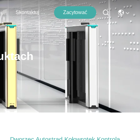
Skontaktuj Się Z Nami
Zacytować
Wydarzenia
uktach
Dworzec Autostrad Kołowrotek Kontrola