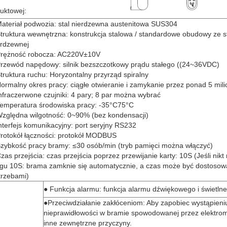
duktowej:
ateriał podwozia: stal nierdzewna austenitowa SUS304
truktura wewnętrzna: konstrukcja stalowa / standardowe obudowy ze st
erdzewnej
rężność robocza: AC220V±10V
rzewód napędowy: silnik bezszczotkowy prądu stałego ((24~36VDC)
truktura ruchu: Horyzontalny przyrząd spiralny
ormalny okres pracy: ciągłe otwieranie i zamykanie przez ponad 5 mil
nfraczerwone czujniki: 4 pary; 8 par można wybrać
emperatura środowiska pracy: -35°C75°C
zględna wilgotność: 0~90% (bez kondensacji)
nterfejs komunikacyjny: port seryjny RS232
rotokół łączności: protokół MODBUS
zybkość pracy bramy: ≤30 osób/min (tryb pamięci można włączyć)
as przejścia: czas przejścia poprzez przewijanie karty: 10S (Jeśli nikt 
ągu 10S: brama zamknie się automatycznie, a czas może być dostosow
trzebami)
● Funkcja alarmu: funkcja alarmu dźwiękowego i świetln
●Przeciwdziałanie zakłóceniom: Aby zapobiec wystąpieni
nieprawidłowości w bramie spowodowanej przez elektro
inne zewnętrzne przyczyny.