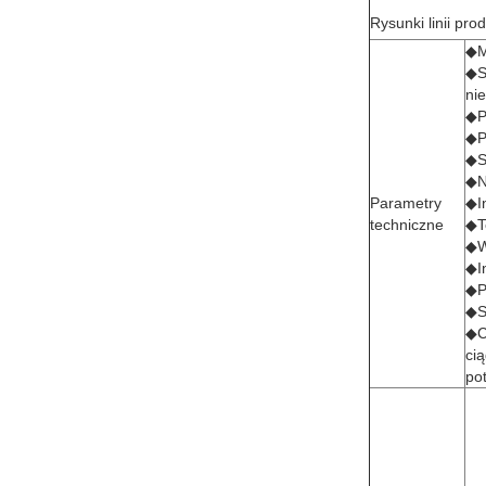
Rysunki linii pro
◆M
◆S
ni
◆P
◆P
◆S
◆N
Parametry
◆I
techniczne
◆T
◆W
◆I
◆P
◆S
◆Cz
ci
po