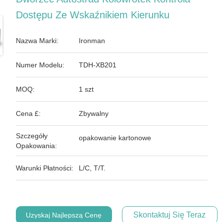
Dostępu Ze Wskaźnikiem Kierunku
Nazwa Marki:
Ironman
Numer Modelu:
TDH-XB201
MOQ:
1 szt
Cena £:
Zbywalny
Szczegóły
opakowanie kartonowe
Opakowania:
Warunki Płatności:
L/C, T/T.
Skontaktuj Się Teraz
Uzyskaj Najlepszą Cenę