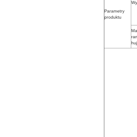
Wy
Parametry
produktu
Ma
ra
hu