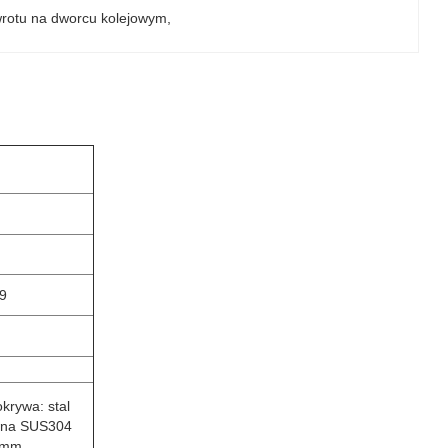
wrotu na dworcu kolejowym
, 
9
krywa: stal
wna SUS304
2 mm