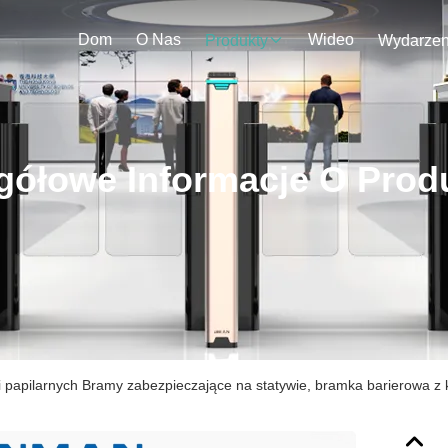
Dom
O Nas
Wideo
Produkty
gółowe Informacje O Prod
nii papilarnych Bramy zabezpieczające na statywie, bramka barierowa z