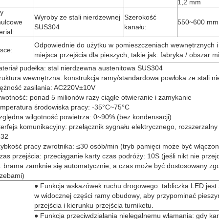
1,2 mm
ty
Wyroby ze stali nierdzewnej
Szerokość
ulcowe
550~600 mm
SUS304
kanału:
riał:
Odpowiednie do użytku w pomieszczeniach wewnętrznych i
sce:
miejsca przejścia dla pieszych; takie jak: fabryka / obszar mi
teriał pudełka: stal nierdzewna austenitowa SUS304
ruktura wewnętrzna: konstrukcja ramy/standardowa powłoka ze stali ni
ężność zasilania: AC220V±10V
wotność: ponad 5 milionów razy ciągłe otwieranie i zamykanie
mperatura środowiska pracy: -35°C~75°C
ględna wilgotność powietrza: 0~90% (bez kondensacji)
erfejs komunikacyjny: przełącznik sygnału elektrycznego, rozszerzalny 
32
ybkość pracy zwrotnika: ≤30 osób/min (tryb pamięci może być włączon
as przejścia: przeciąganie karty czas podróży: 10S (jeśli nikt nie przej
: brama zamknie się automatycznie, a czas może być dostosowany zgo
rzebami)
● Funkcja wskazówek ruchu drogowego: tabliczka LED jest
w widocznej części ramy obudowy, aby przypominać pieszy
przejścia i kierunku przejścia turniketu.
● Funkcja przeciwdziałania nielegalnemu włamania: gdy kart