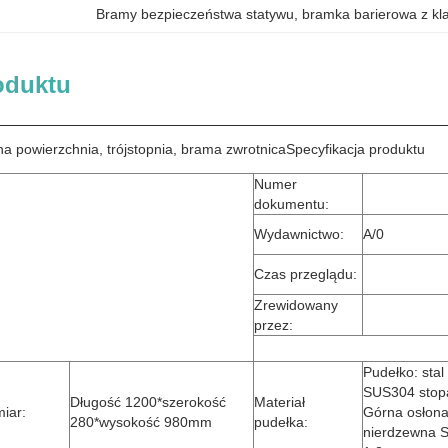
Bramy bezpieczeństwa statywu
, 
bramka barierowa z kl
oduktu
a powierzchnia, trójstopnia, brama zwrotnica
Specyfikacja produktu
Numer
dokumentu:
Wydawnictwo:
A/0
Czas przeglądu:
Zrewidowany
przez:
Pudełko: sta
SUS304 stop
Długość 1200*szerokość
Materiał
iar:
Górna osłona:
280*wysokość 980mm
pudełka:
nierdzewna 