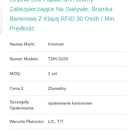
Zabezpieczające Na Statywie, Bramka
Barierowa Z Klapą RFID 30 Osób / Min.
Prędkość
Nazwa Marki:
Ironman
Numer Modelu:
TDH-S103
MOQ:
1 szt
Cena £:
Zbywalny
Szczegóły
opakowanie kartonowe
Opakowania:
Warunki Płatności:
L/C, T/T.