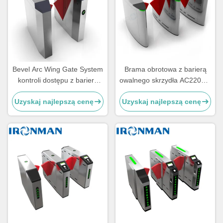
Bevel Arc Wing Gate System
Brama obrotowa z barierą
kontroli dostępu z barierą
owalnego skrzydła AC220V z
klapy obrotowej
bezszczotkowym silnikiem
Uzyskaj najlepszą cenę
Uzyskaj najlepszą cenę
prądu stałego