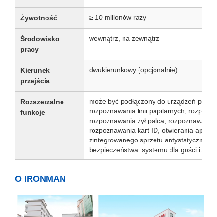
≥ 10 milionów razy
Żywotność
wewnątrz, na zewnątrz
Środowisko
pracy
dwukierunkowy (opcjonalnie)
Kierunek
przejścia
może być podłączony do urządzeń peryfery
Rozszerzalne
rozpoznawania linii papilarnych, rozpozn
funkcje
rozpoznawania żył palca, rozpoznawani
rozpoznawania kart ID, otwierania aplikac
zintegrowanego sprzętu antystatycznego d
bezpieczeństwa, systemu dla gości itp.
O IRONMAN