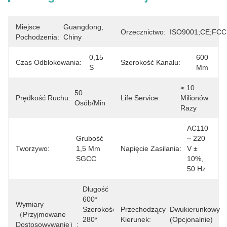
Miejsce
Guangdong, 
Orzecznictwo:
ISO9001;CE;FCC
Pochodzenia:
Chiny
0,15 
600 
Czas Odblokowania:
Szerokość Kanału:
S
Mm
≥ 10 
50 
Prędkość Ruchu:
Life Service:
Milionów 
Osób/min
Razy
AC110 
Grubość 
~ 220 
Tworzywo:
1,5 Mm 
Napięcie Zasilania:
V ± 
SGCC
10%, 
50 Hz
Długość 
600* 
Wymiary
Szerokość 
Przechodzący
Dwukierunkowy 
（Przyjmowane
280* 
Kierunek:
(opcjonalnie)
Dostosowywanie）: