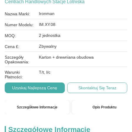
Centrach Handlowych Stacje Lotniska
Ironman
Nazwa Marki:
IM.XY.08
Numer Modelu:
2 jednostka
MOQ:
Zbywalny
Cena £:
Szczegóły
Karton + drewniana obudowa
Opakowania:
Warunki
T/t, l/c
Płatności:
Uzyskaj Najlepszą Cenę
Skontaktuj Się Teraz
Szczegółowe Informacje
Opis Produktu
Szczegółowe Informacje