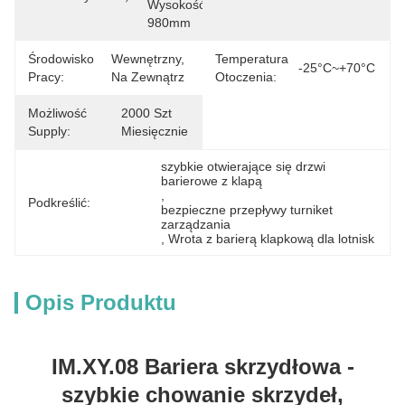
Wysokość 
980mm
Środowisko
Wewnętrzny, 
Temperatura
-25°C~+70°C
Pracy:
Na Zewnątrz
Otoczenia:
Możliwość
2000 Szt 
Supply:
Miesięcznie
szybkie otwierające się drzwi 
barierowe z klapą
, 
Podkreślić:
bezpieczne przepływy turniket 
zarządzania
, 
Wrota z barierą klapkową dla lotnisk
Opis Produktu
IM.XY.08 Bariera skrzydłowa -
szybkie chowanie skrzydeł,