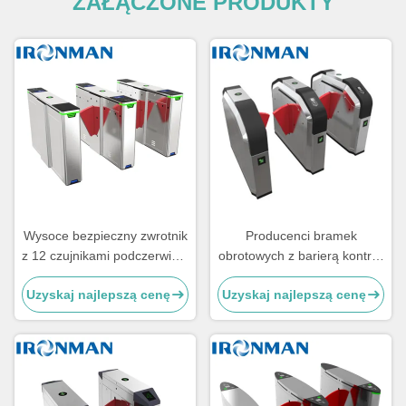
ZAŁĄCZONE PRODUKTY
Wysoce bezpieczny zwrotnik
Producenci bramek
z 12 czujnikami podczerwieni
obrotowych z barierą kontroli
i bramą sterowaną biegami
dostępu dla dworca
Uzyskaj najlepszą cenę
Uzyskaj najlepszą cenę
ze stali nierdzewnej 304
autobusowego