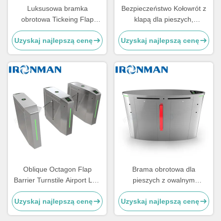
Luksusowa bramka
Bezpieczeństwo Kołowrót z
obrotowa Tickeing Flap
klapą dla pieszych,
Barrier 1500 * 300 * 980 mm
Kołowrotki z wysokością w
Uzyskaj najlepszą cenę
Uzyskaj najlepszą cenę
AISI SUS304 Obudowa
pasie
Oblique Octagon Flap
Brama obrotowa dla
Barrier Turnstile Airport Low
pieszych z owalnym
Noise High Speed ​​Gate
skrzydłem dla budynków
Uzyskaj najlepszą cenę
Uzyskaj najlepszą cenę
biurowych / hoteli