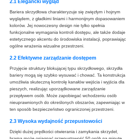
2.1 Elegancki wygląd
Bariera skrzydłowa charakteryzuje się zwięzłym i hojnym
wyglądem, z gładkimi liniami i harmonijnym dopasowaniem
kolorów. Jej nowoczesny design nie tylko spełnia
funkcjonalne wymagania kontroli dostępu, ale także dodaje
estetycznego akcentu do środowiska instalacji, poprawiając
ogólne wrażenia wizualne przestrzeni.
2.2 Efektywne zarządzanie dostępem
Przyjęcie struktury blokującej typu skrzydłowego, skrzydła
bariery mogą się szybko wysuwać i chować. Ta konstrukcja
umożliwia skuteczną kontrolę kanałów wejścia i wyjścia dla
pieszych, realizując uporządkowane zarządzanie
przepływem osób. Może zapobiegać wchodzeniu osób
nieuprawnionych do określonych obszarów, zapewniając w
ten sposób bezpieczeństwo ograniczonej przestrzeni.
2.3 Wysoka wydajność przepustowości
Dzięki dużej prędkości otwierania i zamykania skrzydeł,
brama może osiągnąć przepustowość 50 osób na minutę.